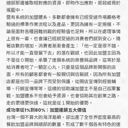
總部那邊獲取相對應的資源，即時作出應對，扼殺威脅於
搖籃中。
暨有系統的加盟體系，多數都會擁有已經受過市場嚴格考
驗過的標準作業流程以及產品，更因為擁有一定規模，不
論是面對各種困難挑戰的經驗值也足夠，所以在處理事情
上很有一套，也會讓已經感受過的消費者們感到安心，隨
著店數的增加，消費者漸漸會產生：「他一定是很不錯，
所以才能一直發展下去」的潛在觀感，也因此加盟主因為
不是從０開始，承襲了連鎖系統的商譽與品牌，這等於是
給消費者吃了一顆定心丸，只要是這個品牌新開張的店
面，所有的顧客都會有一股親切與信賴感，因為所有加盟
店都是在同一品牌下而受到保護，從開店宣傳到經營輔
導、行銷宣傳等等，這樣的協助讓加盟主不是自己孤軍奮
戰，加盟體系不但會給予資源，也會協助其在創業之路，
走的更穩更快速，這就是從１開始的優勢。
成功率從
1%
到
80%
：加盟連鎖五大價值
台灣一個不算大的海洋島嶼，卻出產了全世界密度最高的
餐飲加盟品牌與總部的數量，形成了數千個各有特色的連