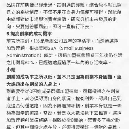
品牌在前期便已經走過、跌倒過的經驗，結合原本就已經
建立的系統制度，不僅不用花自身力氣便可獲得，還能藉
由總部對於市場與消費者趨勢，研究分析未來發展的走
向，只要搭著順風船，即可一直航行下去。
5.
提高創業的成功機率
前言所提到，1％是新創公司五年的存活率，而透過選擇
加盟連鎖，根據美國SBA（Small Business
Administration）統計，透過加盟連鎖體系三年後仍存活
之比例爲80%，已經遠遠超過原一年內的存活機率。
小結
創業的成功率之所以低，並不只是因為創業本身困難，更
大課題出在創業的人身上。
到底要從從0開始或是選擇加盟連鎖，選擇權操之在創業
者手上，其必須認清自身的狀況，權衡利弊，認識自己到
底適合何種道路，因為不論選擇哪個，創業本身就是一條
極為艱辛的道路，當然，若是以大數法則下去推算，選擇
加盟連鎖創業這條路，相較於從0開始，確實多了幾分勝
算，但其中關鍵之處在於，必須得要選好一個對的品牌，