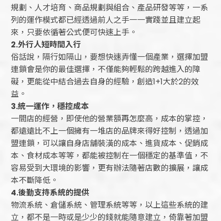
規劃、人才培育、商品規劃與組合、產品研發等等，一系
列的運作模式都已經透過前人之手一一實踐並且建立起
來，只要依循著公式便可快速上手。
2.
外行人短時間入行
俗話說，隔行如隔山，要想快速弄懂一個產業，選擇加盟
連鎖會是你的最佳選擇，不僅能夠輕鬆的跨越進入的障
礙，更能從中結合過去自身的經驗，創造1+1大於2的效
益。
3.
統一運作，穩控成本
一間店的經營，即使他的營業額再怎麼高，成本的掌控，
都遠遠比不上一個擁有一堆店的品牌來得好控制，透過加
盟連鎖，可以讓自身店舖裝潢的成本、進貨成本、促銷成
本、食材成本等等，都能被控制在一個穩定的基準值，不
容易受到大環境的影響，更有辦法隨著店數的擴展，讓成
本不斷降低。
4.
後勤支持系統的提供
物流系統、倉儲系統、管理系統等等，以上這些系統的建
立，都不是一時或是少少的錢就能隨意建立，倚靠著加盟