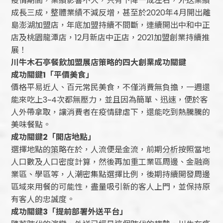
疫情期間，業績影響不大，只有下降一成左右，外送業績
成長三成，整體業績不減反增，甚至於2020年4月開出離
島澎湖加盟店，年底加盟持續不間斷，連續開出中和中正
店及桃園龍潭店，12月新店中正店，2021加盟創業持續推
展！
川牛木石亭餐飲加盟展店策略的四大創業成功關鍵
成功關鍵
1
「平價美食」
價格平易近人、百元常民美食，不僅消費無負擔，一週還
能來吃上3~4次都無壓力，並且因為簡單、迅速，便於客
人外帶拿取，讓消費者在疫情肆虐下，還能吃到熱騰騰的
美味餐點。
成功關鍵
2
「開店地點」
選擇地點的策略在於，人流便是金流，前期分析按照當地
人口數及人口密度計算，然後再加重工業區周邊、金融商
業區、學區等，人潮密集點選擇比例，後期持續開發周邊
區域來用餐的可能性，盡量吸引新的客人上門，並保持原
有客人的忠誠度。
成功關鍵
3
「提前部署外送平台」