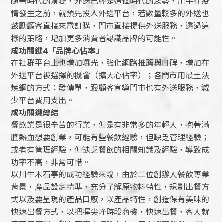
隨著時代的演變，外送已經是這個時代的趨勢，川牛在疫
情發生之前，就預先投入外送平台，若數量較多的外送也
鼓勵顧客直接來電訂購，門市直接提供外送服務，透過這
樣的策略，增加更多消費者認識品牌的可能性。
成功關鍵
4
「品牌心佔率」
在社群平台上也增加曝光，強化網路推薦與口碑，增加在
外送平台被選擇的機會（擴大心佔率）；各門市用最土法
煉鋼的方式：發傳單，跟顧客宣導門市也有外送服務，減
少平台費用支出。
成功關鍵總結
餐飲業是很辛苦的行業，但是有非常多的年輕人，抱著滿
腔熱血想要創業，可能有些餐飲經驗，但缺乏管理經驗；
或者有管理經驗，但缺乏餐飲的相關知識及經驗，導致成
功率不高，非常可惜。
以川牛木石亭的成功經驗來說，由於二位創辦人餐飲專業
背景，產品設定精準，充分了解原物料特性，規劃出餐方
式以及要呈現的產品口感，以產品特性，創造保有美味的
快速出餐方式，以把握尖峰時段商機，快速出餐，客人就