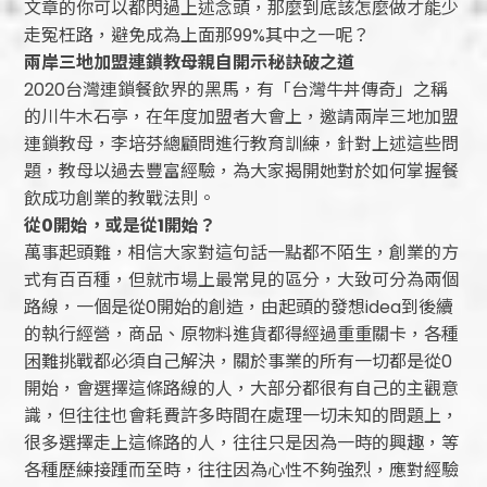
文章的你可以都閃過上述念頭，那麼到底該怎麼做才能少
走冤枉路，避免成為上面那99%其中之一呢？
兩岸三地加盟連鎖教母親自開示秘訣破之道
2020台灣連鎖餐飲界的黑馬，有「台灣牛丼傳奇」之稱
的川牛木石亭，在年度加盟者大會上，邀請兩岸三地加盟
連鎖教母，李培芬總顧問進行教育訓練，針對上述這些問
題，教母以過去豐富經驗，為大家揭開她對於如何掌握餐
飲成功創業的教戰法則。
從
0
開始，或是從
1
開始？
萬事起頭難，相信大家對這句話一點都不陌生，創業的方
式有百百種，但就市場上最常見的區分，大致可分為兩個
路線，一個是從0開始的創造，由起頭的發想idea到後續
的執行經營，商品、原物料進貨都得經過重重關卡，各種
困難挑戰都必須自己解決，關於事業的所有一切都是從0
開始，會選擇這條路線的人，大部分都很有自己的主觀意
識，但往往也會耗費許多時間在處理一切未知的問題上，
很多選擇走上這條路的人，往往只是因為一時的興趣，等
各種歷練接踵而至時，往往因為心性不夠強烈，應對經驗