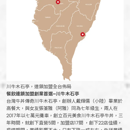
川牛木石亭，連鎖加盟全台佈局
餐飲連鎖加盟創業首選
–
川牛木石亭
台灣牛丼傳奇川牛木石亭，創辦人戴輝儒（小陸）畢業於
高餐大，與女友張筌雅（阿雅）同為七年級生，兩人在
2017年以七萬元攤車，創立百元美食川牛木石亭牛丼，三
年時間，就創下直營5間，加盟店17間 ，創下22店佳績，